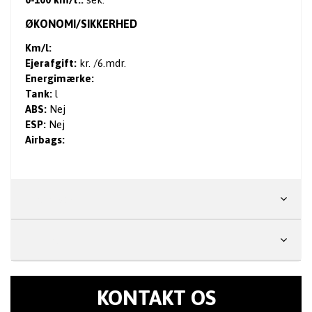
ØKONOMI/SIKKERHED
Km/l:
Ejerafgift:
kr. /6.mdr.
Energimærke:
Tank:
l
ABS:
Nej
ESP:
Nej
Airbags:
Mål & Vægt
Ekstra
KONTAKT OS