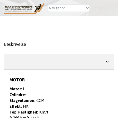
Kontakt os
0 km, energiklasse: , brændstof: - Pris:
Beskrivelse
Specifikationer
MOTOR
Motor:
l.
Cylindre:
Slagvolumen:
CCM
Effekt:
HK
Top Hastighed:
Km/t
0-100 km/t.:
sek.