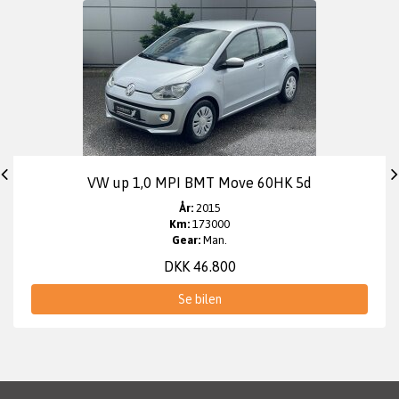
VW up 1,0 MPI BMT Move 60HK 5d
År:
2015
Km:
173000
Gear:
Man.
DKK 46.800
Se bilen