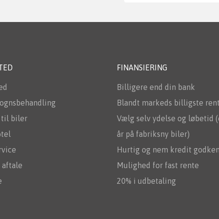
TED
FINANSIERING
ed
Billigere end din bank
ognsbehandling
Blandt markeds billigste ren
til biler
Vælg selv ydelse og løbetid (
tel
år på fabriksny biler)
rvice
Hurtig og nem kredit godke
 aftale
Mulighed for fast rente
e
20% i udbetaling