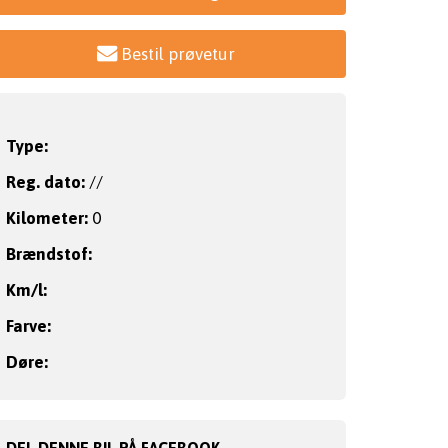
Bestil prøvetur
Type:
Reg. dato:
//
Kilometer:
0
Brændstof:
Km/l:
Farve:
Døre:
DEL DENNE BIL PÅ FACEBOOK