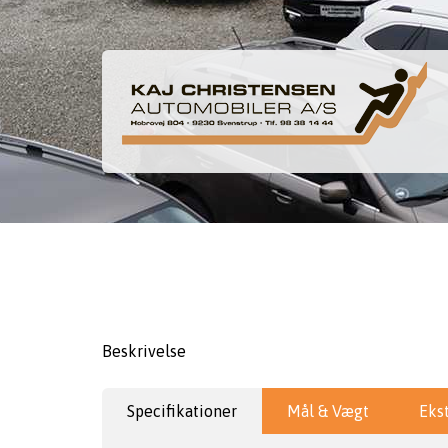
Kontakt os
0 km, energiklasse: , brændstof: - Pris:
Beskrivelse
Specifikationer
Mål & Vægt
Eks