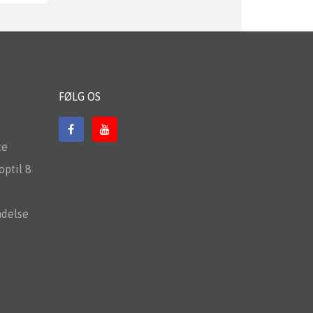
FØLG OS
te
optil 8
ndelse