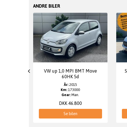
ANDRE BILER
204HK 5d
VW up 1,0 MPI BMT Move
S
60HK 5d
År:
2015
Km:
173000
Gear:
Man.
DKK 46.800
Se bilen