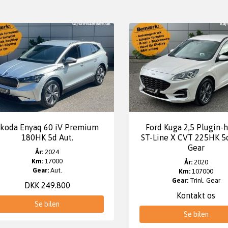
koda Enyaq 60 iV Premium
Ford Kuga 2,5 Plugin-h
180HK 5d Aut.
ST-Line X CVT 225HK 5d
Gear
År:
2024
Km:
17000
År:
2020
Gear:
Aut.
Km:
107000
Gear:
Trinl. Gear
DKK 249.800
Kontakt os
Se bilen
Se bilen