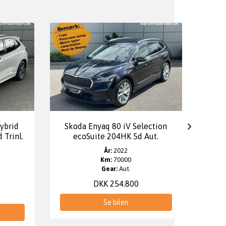
ybrid
Skoda Enyaq 80 iV Selection
Sk
 Trinl.
ecoSuite 204HK 5d Aut.
Amb
År:
2022
Km:
70000
Gear:
Aut.
DKK 254.800
Se bilen